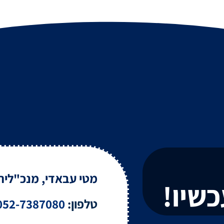
מטי עבאדי, מנכ"לית
שיו!
טלפון:
052-7387080