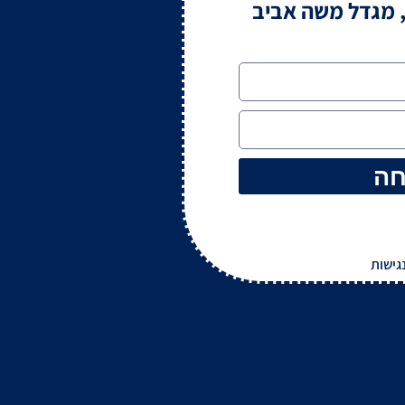
חה
גישות