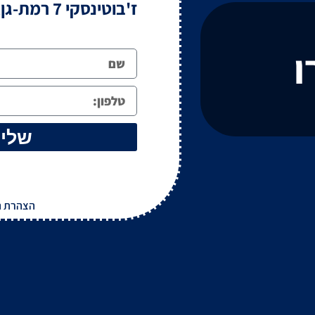
ז'בוטינסקי 7 רמת-גן, מגדל משה אביב
ו
שלי
הצהרת נ